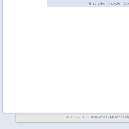
Inscription rapide
|
S'i
© 2009-2010 - Bebe-Ange |
Mentions lé