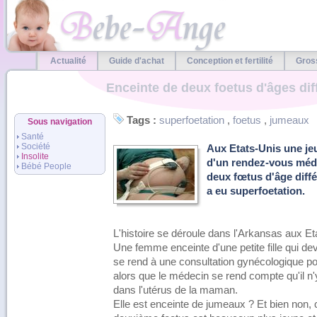
Actualité
Guide d'achat
Conception et fertilité
Gros
Enceinte de deux foetus d'âges dif
Tags :
superfoetation
,
foetus
,
jumeaux
Sous navigation
Santé
Société
Aux Etats-Unis une je
Insolite
d'un rendez-vous médic
Bébé People
deux fœtus d'âge différ
a eu superfoetation.
L'histoire se déroule dans l'Arkansas aux Et
Une femme enceinte d'une petite fille qui dev
se rend à une consultation gynécologique p
alors que le médecin se rend compte qu'il n
dans l'utérus de la maman.
Elle est enceinte de jumeaux ? Et bien non, 