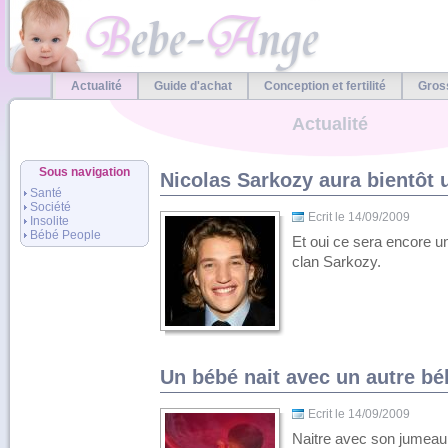
Actualité
Guide d'achat
Conception et fertilité
Gros
Actualité
Sous navigation
Nicolas Sarkozy aura bientôt un
Santé
Société
Ecrit le 14/09/2009
Insolite
Bébé People
Et oui ce sera encore un
clan Sarkozy.
Un bébé nait avec un autre bé
Ecrit le 14/09/2009
Naitre avec son jumeau 