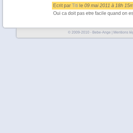
Ecrit par
Titi
le
09 mai 2011 à 18h 15m
Oui ca doit pas etre facile quand on es
© 2009-2010 - Bebe-Ange |
Mentions lé