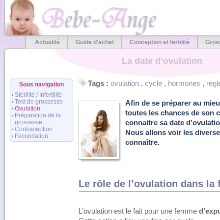
Actualité
Guide d'achat
Conception et fertilité
Gros
La date d’ovulation
Tags :
ovulation
,
cycle
,
hormones
,
règl
Sous navigation
Stérilité / Infertilité
Test de grossesse
Afin de se préparer au mieux
Ovulation
toutes les chances de son co
Préparation de la
grossesse
connaitre sa date d’ovulatio
Contraception
Nous allons voir les divers
Fécondation
connaître.
Le rôle de l’ovulation dans la
L’ovulation est le fait pour une femme
d’expu