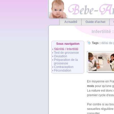
Actualité
Guide d'achat
Infertilité
Tags :
délai de
Sous navigation
Stérilité / Infertilité
Test de grossesse
Ovulation
Préparation de la
grossesse
Contraception
Fécondation
En moyenne en Franc
mois
pour qu'une g
La nature est donc 
premier cycle d'essa
Par contre si au bo
sexuelles régulière 
consulter.