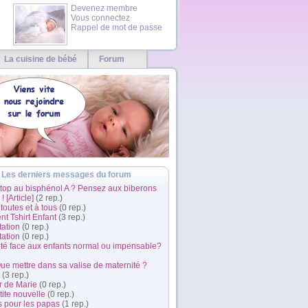
Devenez membre
Vous connectez
Rappel de mot de passe
La cuisine de bébé
Forum
Les derniers messages du forum
Stop au bisphénol A ? Pensez aux biberons
! [Article]
(2 rep.)
 toutes et à tous
(0 rep.)
t Tshirt Enfant
(3 rep.)
tation
(0 rep.)
tation
(0 rep.)
ité face aux enfants normal ou impensable?
Que mettre dans sa valise de maternité ?
(3 rep.)
r de Marie
(0 rep.)
ite nouvelle
(0 rep.)
s pour les papas
(1 rep.)