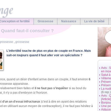
Conception et fertilité
Grossesse
Naissance
La vie de bébé
 : Quand faut-il consulter ?
 grossesse
,
grossesse
L'infertilité touche de plus en plus de couple en France. Mais
sait-on toujours quand il faut aller voir un spécialiste ?
Avis : 
en inox 
Salut à
Vêtemen
e, quand un désir d'enfant arrive dans un couple, il faut environ
6
Présen
rossesse apparaisse.
Présen
relativement bien faites et
il ne faut pas s'inquiéter
si au bout du
La nud
(6 rep.)
i, il n'y a pas d'embryon à l'horizon.
Avis : 
[Article]
ut
d'un an d'essai infructueux
(c'est à dire en ayant des relations
Bonjou
et en utilisant aucun moyen de contraception), il ne faut pas hésitez à
Une pet
Astuce