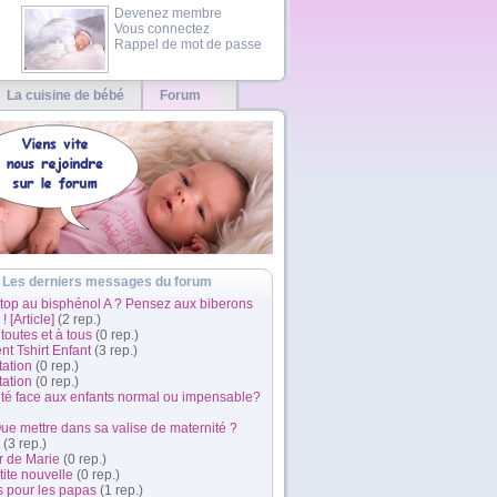
Devenez membre
Vous connectez
Rappel de mot de passe
La cuisine de bébé
Forum
Les derniers messages du forum
Stop au bisphénol A ? Pensez aux biberons
! [Article]
(2 rep.)
 toutes et à tous
(0 rep.)
t Tshirt Enfant
(3 rep.)
tation
(0 rep.)
tation
(0 rep.)
ité face aux enfants normal ou impensable?
Que mettre dans sa valise de maternité ?
(3 rep.)
r de Marie
(0 rep.)
ite nouvelle
(0 rep.)
s pour les papas
(1 rep.)