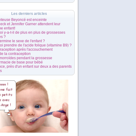
Les derniers articles
nteuse Beyoncé est enceinte
leck et Jennifer Garner attendent leur
me enfant!
i y-a-t-il de plus en plus de grossesses
es ?
ermine le sexe de l'enfant ?
i prendre de l'acide folique (vitamine B9) ?
traception après l'accouchement
 de la contraception
morroïdes pendant la grossesse
rmacie de base pour bébé
ce, près d'un enfant sur deux a des parents
és