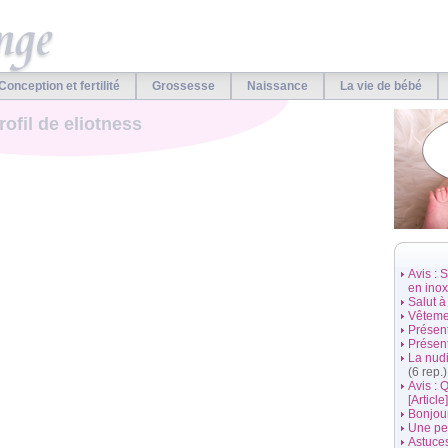
Conception et fertilité
Grossesse
Naissance
La vie de bébé
rofil de eliotness
Avis : 
en inox 
Salut à
Vêtemen
Présen
Présen
La nud
(6 rep.)
Avis : 
[Article]
Bonjou
Une pet
Astuce