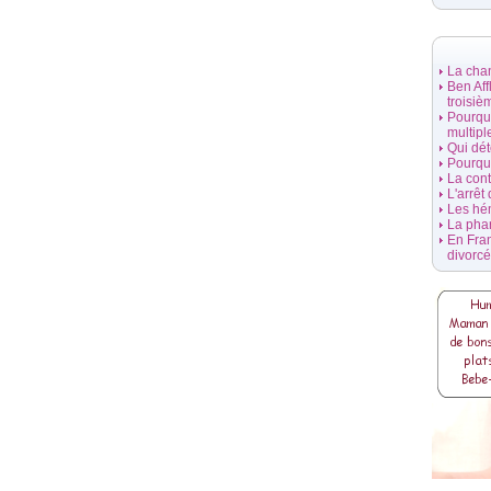
La cha
Ben Aff
troisiè
Pourquo
multipl
Qui dét
Pourquo
La con
L'arrêt
Les hé
La pha
En Fran
divorc