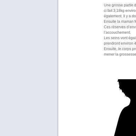
Une grosse partie d
ci fait 3,18kg envir
également. Il y a d
Ensuite la maman f
Ces réserves d’env
l’accouchement.
Les seins vont égal
prendront environ 
Ensuite, le corps p
mener la grossesse 