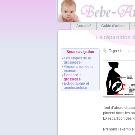
Actualité
Guide d'achat
La répartition 
Tags :
kilo
,
pris
Sous navigation
Les étapes de la
grossesse
Alimentation de la
maman
Pendant la
grossesse
Echographie et
amniocentèse
Tout d’abord chasson
placent dans les ha
La répartition des k
Prenons l’exemple 