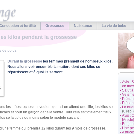
Conception et fertilité
Grossesse
Naissance
La vie de bébé
des kilos pendant la grossesse
e de poids
Durant la grossesse
les femmes prennent de nombreux kilos.
Nous allons voir ensemble la matière dont ces kilos se
répartissent et à quoi ils servent.
Avis : 
en inox 
Salut à
Vêtemen
Présen
Présen
s les idées reçues qui veulent que, si on attend une fille, les kilos se
La nud
(6 rep.)
nches et pour un garçon dans le ventre. Tout cela est totalement faux.
Avis : 
ilos se fait plus ou moins selon le modèle suivant :
[Article]
Bonjou
Une pet
d'une femme qui prendra 12 kilos durant les 9 mois de grossesse.
Astuce