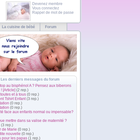
Devenez membre
Vous connectez
Rappel de mot de passe
La cuisine de bébé
Forum
Les derniers messages du forum
Stop au bisphénol A ? Pensez aux biberons
! [Article]
(2 rep.)
 toutes et à tous
(0 rep.)
t Tshirt Enfant
(3 rep.)
tation
(0 rep.)
tation
(0 rep.)
ité face aux enfants normal ou impensable?
Que mettre dans sa valise de maternité ?
(3 rep.)
r de Marie
(0 rep.)
ite nouvelle
(0 rep.)
s pour les papas
(1 rep.)