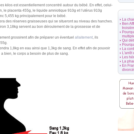
es kilos est essentiellement concentré autour du bébé. En effet, celui-
on, le placenta 455g, le liquide amniotique 910g et l’utérus 910g
onc 5,455 kg principalement pour le bébé.
La cha
era des réserves graisseuses qui se situeront au niveau des hanches.
Ben Aff
iron 3,18kg servent au bon déroulement de la grossesse et de
troisiè
Pourquo
multipl
ement grossirent afin de préparer un éventuel
allaitement
, ils
Qui dét
455g.
Pourquo
rendra 1,8kg en eau ainsi que 1,3kg de sang. En effet afin de pouvoir
La con
L'arrêt
a bien, le corps a besoin de plus de sang.
Les hé
La pha
En Fran
divorc