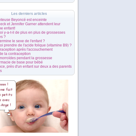
Les derniers articles
nteuse Beyoncé est enceinte
leck et Jennifer Garner attendent leur
me enfant!
i y-a-t-il de plus en plus de grossesses
es ?
ermine le sexe de l'enfant ?
i prendre de l'acide folique (vitamine B9) ?
traception après l'accouchement
 de la contraception
morroïdes pendant la grossesse
rmacie de base pour bébé
ce, près d'un enfant sur deux a des parents
és