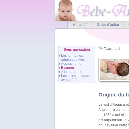
Actualité
Guide d'achat
Tags :
test
Sous navigation
Les formalités
administratives
Accouchement
Examen
A la maternité
Les premiers jours
avec bébé
Origine du t
Le test d’Apgar a é
Angleterre par le d
en 1952 a qui elle 
est aujourd’hui univ
pour évaluer l’état