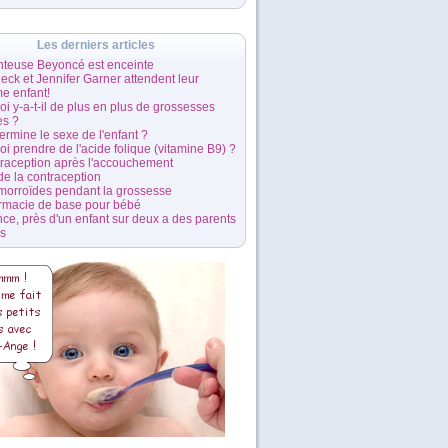
Les derniers articles
nteuse Beyoncé est enceinte
leck et Jennifer Garner attendent leur
me enfant!
i y-a-t-il de plus en plus de grossesses
es ?
ermine le sexe de l'enfant ?
i prendre de l'acide folique (vitamine B9) ?
traception après l'accouchement
 de la contraception
morroïdes pendant la grossesse
rmacie de base pour bébé
ce, près d'un enfant sur deux a des parents
és