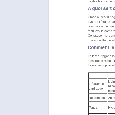
né dès les premier i
A quoi sert c
Grâce au test d’Apg
évaluer l’état de sa
réactivité ainsi que
résultats, le corps
Ce test permet donc
une surveillance a
Comment le 
Le test d’Apgar est 
ainsi que 5 minute p
Le médecin possède 
Moin
Fréquence
batt
cardiaque
minu
Respiration
Abse
Tonus
Hypo