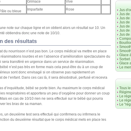
e
Grimace
Vive
Imparfaite
Rose
Jus d'
Pâle ou bleue
Jus de
Jus de
Jus de 
Jus de
e note sur chaque ligne et on obtient alors un résultat sur 10. Un
Jus de
nté obtiendra donc une note de 10/10.
Jus de
Compot
on des résultats
Bouillo
Smooth
Smooth
tat du nourrisson n’est pas bon. Le corps médical va mettre en place
Glace à
éanimations lourdes et en l’absence d’amélioration spectaculaire du
Sorbet 
i sera transféré en urgence dans un service de réanimation.
Glace 
 bébé n’est pas très en forme mais cela peut-être du à un coup de
Le men
 sérieux sont donc envisagé si on observe pas rapidement un
at de l’enfant. Dans ces cas là, il sera désobstrué, perfusé et recevra
Pas d’inquiétude, bébé se porte bien. Au maximum le corps médical
Tous le
Régime
oies respiratoires et apportera un peu d’oxygène pour donner un coup
Le rég
ais en cas de 10/10 rien ne sera effectué sur le bébé qui pourra
Le rég
ver les bras de sa maman.
Le "ré
s, un deuxième test sera effectué qui confirmera ou infirmera le
onction du deuxième résultat que le corps médical mets en place les