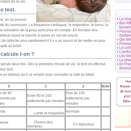
nstant de sa vie.
e test.
La cha
ar, on va pouvoir
Ben Aff
nté du nourrisson. La fréquence cardiaque, la respiration, le tonus, la
troisiè
 la coloration de la peau sont prise en compte. En fonction des
Pourquo
 médical saura la marche à suivre en cas de soucis.
multipl
Qui dét
 de détecter plus rapidement s’il y a un soucis et de mettre en plus
Pourquo
dapté au bébé.
La con
L'arrêt
calcule t-on ?
Les hé
La pha
calculé deux fois. Dès la première minute de vie, le test est effectué
En Fran
divorc
lus tard.
un tableau qu’il va remplir pour connaitre la note du bébé.
0
1
2
Note
s de 80
Plus de 100
Entre 80 et 100
ements par
battements par
battements par minutes
tes
minutes
nte
Normale
Lente et irrégulière
Flexion des
tonie
Cri vigoureux
membres