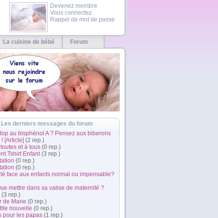
Devenez membre
Vous connectez
Rappel de mot de passe
La cuisine de bébé
Forum
Les derniers messages du forum
Stop au bisphénol A ? Pensez aux biberons
! [Article]
(2 rep.)
 toutes et à tous
(0 rep.)
t Tshirt Enfant
(3 rep.)
tation
(0 rep.)
tation
(0 rep.)
ité face aux enfants normal ou impensable?
Que mettre dans sa valise de maternité ?
(3 rep.)
r de Marie
(0 rep.)
ite nouvelle
(0 rep.)
s pour les papas
(1 rep.)