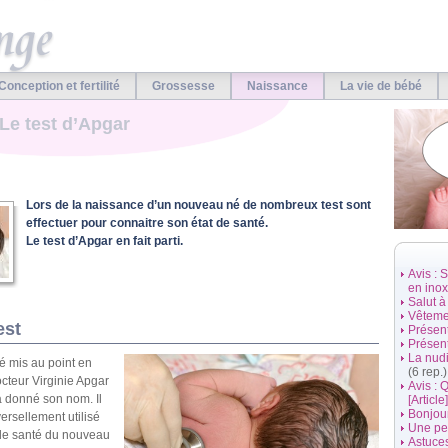
Conception et fertilité
Grossesse
Naissance
La vie de bébé
Le test d’Apgar
Lors de la naissance d’un nouveau né de nombreux test sont
effectuer pour connaitre son état de santé.
Le test d’Apgar en fait parti.
Avis : 
en inox 
Salut à
Vêtemen
est
Présen
Présen
La nud
té mis au point en
(6 rep.)
octeur Virginie Apgar
Avis : 
a donné son nom. Il
[Article]
Bonjou
ersellement utilisé
Une pet
 de santé du nouveau
Astuce