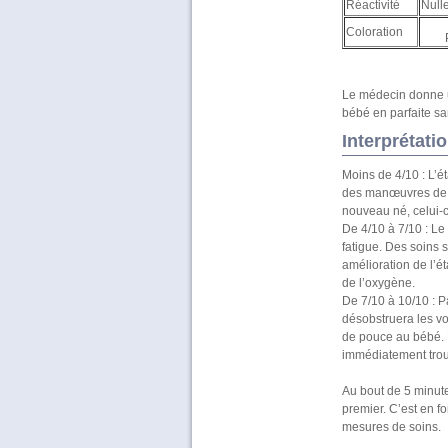
Réactivité
Null
Coloration
Le médecin donne un
bébé en parfaite sa
Interprétati
Moins de 4/10 : L’é
des manœuvres de r
nouveau né, celui-c
De 4/10 à 7/10 : Le
fatigue. Des soins
amélioration de l’ét
de l’oxygène.
De 7/10 à 10/10 : 
désobstruera les v
de pouce au bébé. M
immédiatement trou
Au bout de 5 minute
premier. C’est en f
mesures de soins.