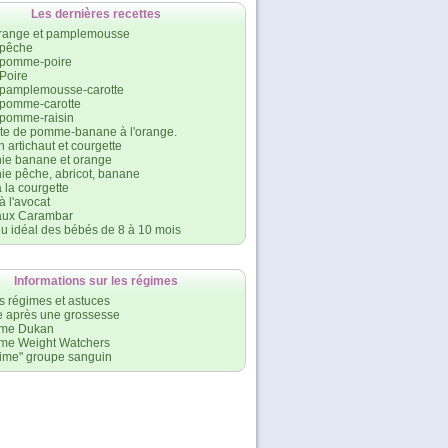
Les dernières recettes
orange et pamplemousse
 pêche
 pomme-poire
Poire
 pamplemousse-carotte
 pomme-carotte
 pomme-raisin
e de pomme-banane à l'orange.
n artichaut et courgette
ie banane et orange
ie pêche, abricot, banane
 la courgette
à l'avocat
aux Carambar
u idéal des bébés de 8 à 10 mois
Informations sur les régimes
s régimes et astuces
 après une grossesse
ime Dukan
ime Weight Watchers
gime" groupe sanguin